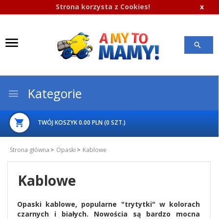
Strona korzysta z Cookies!
x
Kategorie
TWÓJ KOSZYK
0.00
PLN
(
0
SZT.
)
Strona główna
Opaski
Kablowe
Kablowe
Opaski kablowe, popularne "trytytki" w kolorach
czarnych i białych. Nowościa są bardzo mocna